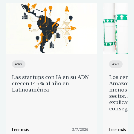
AWS
AWS
Las startups con IA en su ADN
Los centr
crecen 145% al año en
Amazon c
Latinoamérica
menos ag
sector. A
explicam
consegu
Leer más
Leer más
3/7/2026