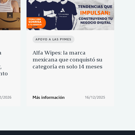
APOYO A LAS PYMES
NO
a
Alfa Wipes: la marca
Así
mexicana que conquistó su
te
,
categoría en solo 14 meses
añ
nto
Más información
Más 
2/2026
16/12/2025