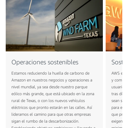
Operaciones sostenibles
Soste
Estamos reduciendo la huella de carbono de
AWS es l
Amazon en nuestros negocios y operaciones a
y comple
nivel mundial, ya sea desde nuestro parque
usuarios 
eólico más grande, que está ubicado en la zona
tras día.
rural de Texas, o con los nuevos vehículos
sean sost
eléctricos que pronto estarán en las calles. Así
para el p
lideramos el camino para que otras empresas
que prest
sigan el rumbo de la descarbonización.
exigen nu
Estableciendo objetivos ambiciosos y llevando a
minimiza