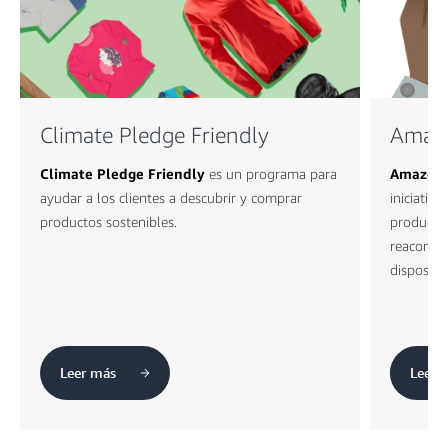
Climate Pledge Friendly
Amazo
Climate Pledge Friendly
es un programa para
Amazon 
ayudar a los clientes a descubrir y comprar
iniciativa
productos sostenibles.
productos
reacondic
dispositi
Leer más
Leer 