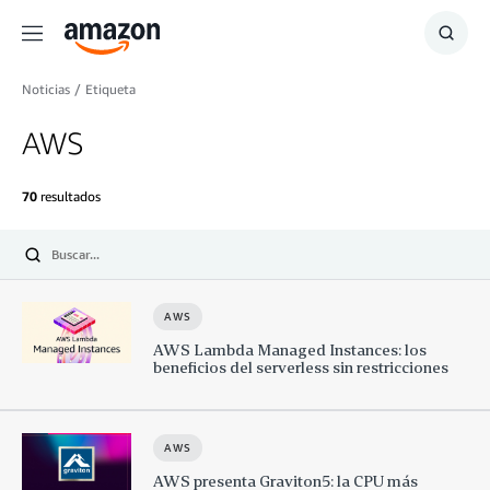
Menú
Mostr
búsq
Noticias
/
Etiqueta
AWS
70
resultados
Enviar
búsqueda
AWS
AWS Lambda Managed Instances: los
beneficios del serverless sin restricciones
AWS
AWS presenta Graviton5: la CPU más