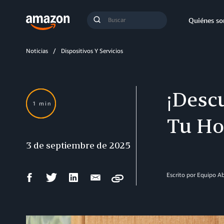
Búsqueda
Quiénes s
Enviar
búsqueda
Noticias
Dispositivos Y Servicios
¡Descu
1 min
Tu Ho
3 de septiembre de 2025
Compartir
Compartir
Compartir
Compartir
Escrito por Equipo 
Copy
en
en
en
por
Facebook
Twitter
LinkedIn
correo
electrónico