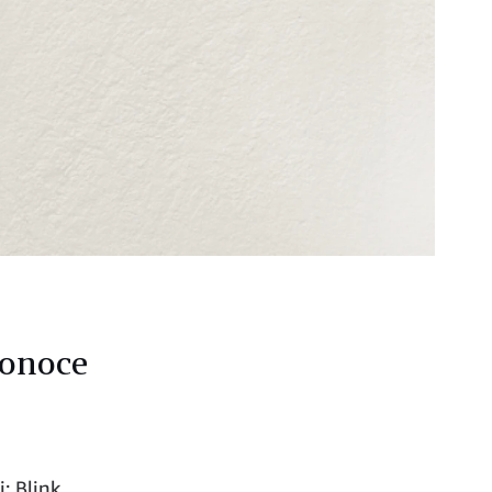
Conoce
: Blink