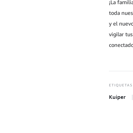
¡La famil
toda nues
y el nuev
vigilar tu
conectado
ETIQUETAS
Kuiper