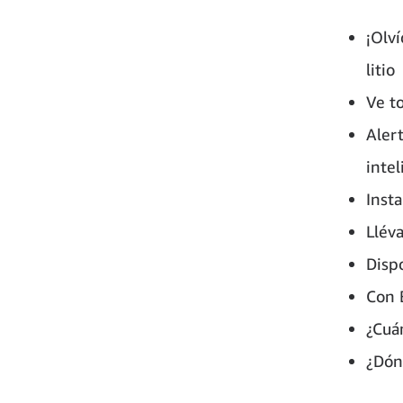
¡Olví
litio
Ve t
Aler
intel
Insta
Lléva
Disp
Con 
¿Cuá
¿Dón