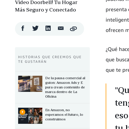
Video Doorbell! Tu Hogar
presenta 
Más Seguro y Conectado
inteligen
Compartir
Compartir
Compartir
Compartir
ofrecen m
Copy
en
en
en
por
Facebook
Twitter
LinkedIn
correo
electrónico
¿Qué hace
HISTORIAS QUE CREEMOS QUE
que buscas
TE GUSTARÁN
que te pr
De la pausa comercial al
guion: Amazon Ads y E
"Qu
pura crean contenido de
marca dentro de La
Oficina
ten
En Amazon, no
eso
esperamos el futuro, lo
construimos
tu 