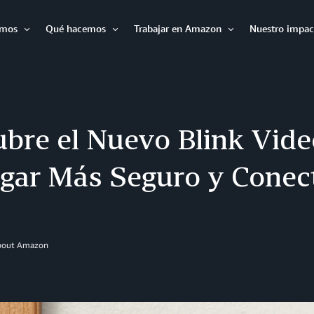
omos
Qué hacemos
Trabajar en Amazon
Nuestro impac
Abrir
Abrir
Abrir
bre el Nuevo Blink Vide
gar Más Seguro y Conec
About Amazon