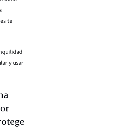
s
es te
nquilidad
lar y usar
na
Por
rotege