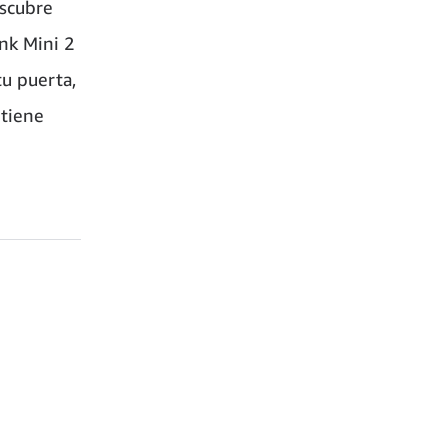
escubre
ink Mini 2
tu puerta,
ntiene