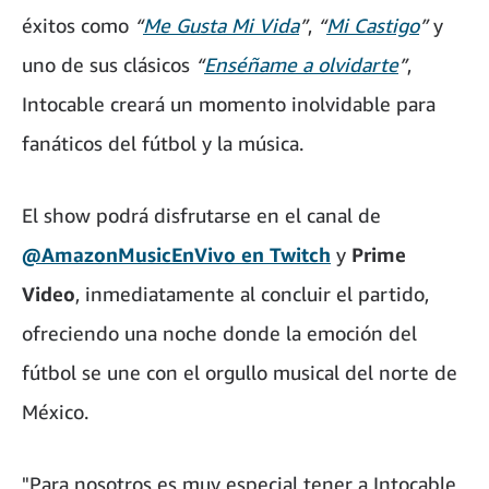
éxitos como
“
Me Gusta Mi Vida
”
,
“
Mi Castigo
”
y
uno de sus clásicos
“
Enséñame a olvidarte
”
,
Intocable creará un momento inolvidable para
fanáticos del fútbol y la música.
El show podrá disfrutarse en el canal de
@AmazonMusicEnVivo en Twitch
y
Prime
Video
, inmediatamente al concluir el partido,
ofreciendo una noche donde la emoción del
fútbol se une con el orgullo musical del norte de
México.
"Para nosotros es muy especial tener a Intocable