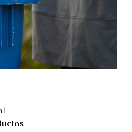
al
ductos