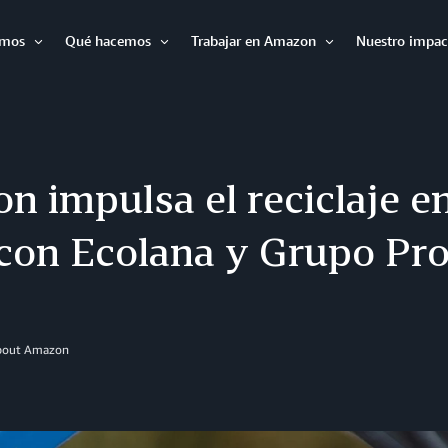
omos
Qué hacemos
Trabajar en Amazon
Nuestro impac
Abrir
Abrir
Abrir
n impulsa el reciclaje e
 con Ecolana y Grupo Pr
About Amazon