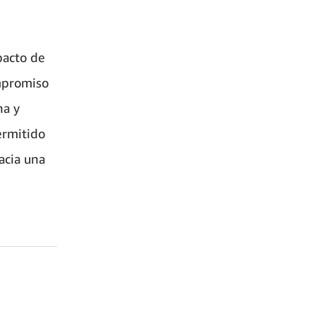
pacto de
ompromiso
na y
ermitido
acia una