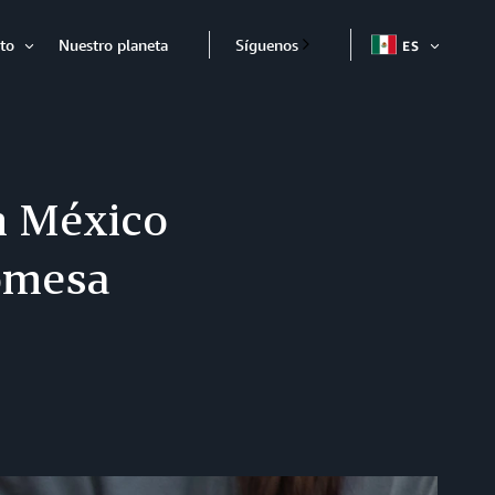
to
Nuestro planeta
Síguenos
ES
ABRIR
Abrir
n México
omesa