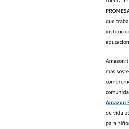
cuenta Te
PROMES
que traba
instituci
educación
Amazon ti
más soste
compromet
comunidad
Amazon 
de vida ú
para niño