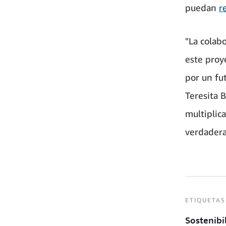
puedan
r
"La colab
este proy
por un fu
Teresita 
multiplic
verdadera
ETIQUETAS
Sostenibi