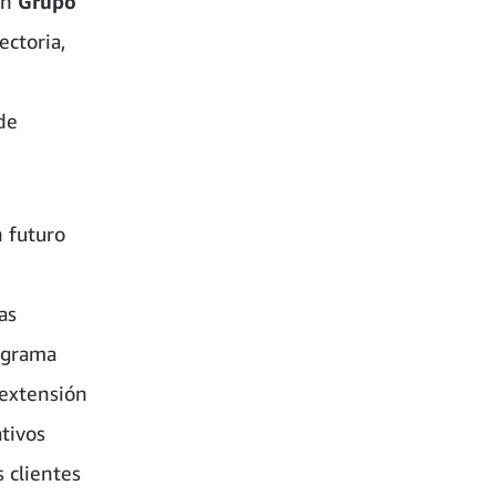
en
Grupo
ectoria,
de
 futuro
as
ograma
 extensión
tivos
 clientes