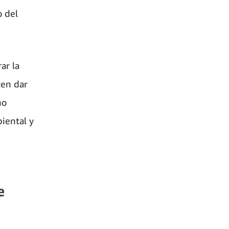
o del
ar la
ten dar
no
iental y
e