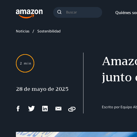
Búsqueda
Quiénes s
Enviar
búsqueda
Noticias
Sostenibilidad
Amazo
2 min
junto
28 de mayo de 2025
Compartir
Compartir
Compartir
Compartir
Escrito por Equipo 
Copy
en
en
en
por
Facebook
Twitter
LinkedIn
correo
electrónico