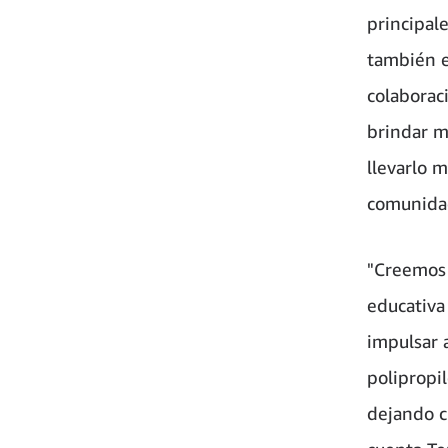
principal
también e
colaborac
brindar m
llevarlo m
comunidad
"Creemos 
educativa
impulsar 
polipropi
dejando c