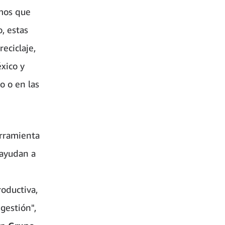
emos que
, estas
eciclaje,
xico y
o o en las
erramienta
 ayudan a
oductiva,
gestión",