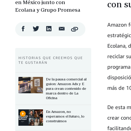
en México junto con
con s
Ecolana y Grupo Promesa
Amazon f
Compartir
Compartir
Compartir
Compartir
Copy
en
en
en
por
estratégi
Facebook
Twitter
LinkedIn
correo
electrónico
Ecolana, 
reciclar s
HISTORIAS QUE CREEMOS QUE
TE GUSTARÁN
programa 
disposici
De la pausa comercial al
guion: Amazon Ads y E
más de 10
pura crean contenido de
marca dentro de La
Oficina
De esta m
En Amazon, no
esperamos el futuro, lo
crear con
construimos
facilitan