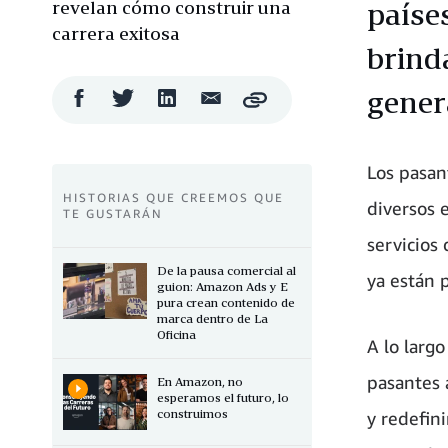
revelan cómo construir una
paíse
carrera exitosa
brind
gener
Compartir
Compartir
Compartir
Compartir
Copy
en
en
en
por
Facebook
Twitter
LinkedIn
correo
electrónico
Los pasan
HISTORIAS QUE CREEMOS QUE
diversos 
TE GUSTARÁN
servicios
De la pausa comercial al
ya están 
guion: Amazon Ads y E
pura crean contenido de
marca dentro de La
Oficina
A lo larg
pasantes 
En Amazon, no
esperamos el futuro, lo
construimos
y redefin