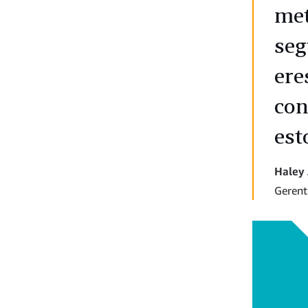
met
seg
ere
con
esto
Haley 
Gerent