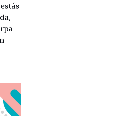
 estás
da,
arpa
on