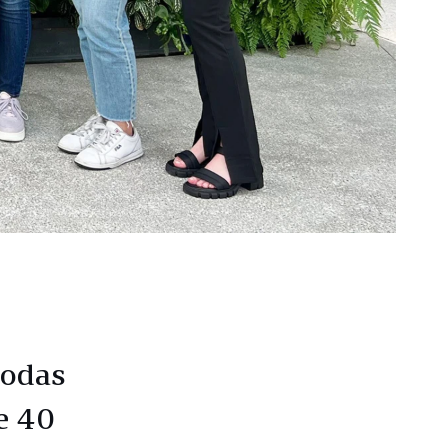
todas
e 40