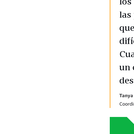
los
las
que
difí
Cua
un 
des
Tanya
Coordi