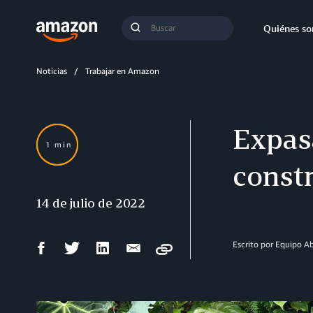
Búsqueda
Quiénes s
Enviar
búsqueda
Noticias
Trabajar en Amazon
Expas
1 min
constr
14 de julio de 2022
Compartir
Compartir
Compartir
Compartir
Escrito por Equipo 
Copy
en
en
en
por
Facebook
Twitter
LinkedIn
correo
electrónico