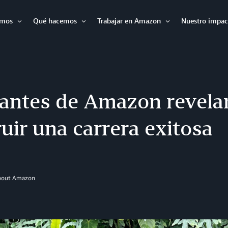
omos
Qué hacemos
Trabajar en Amazon
Nuestro impac
Abrir
Abrir
Abrir
antes de Amazon revel
uir una carrera exitosa
About Amazon