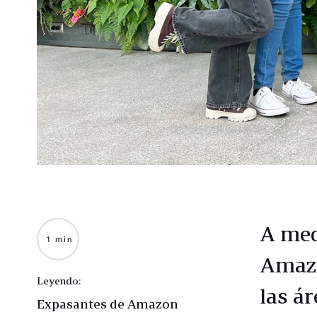
A med
1 min
Amazo
Leyendo:
las á
Expasantes de Amazon