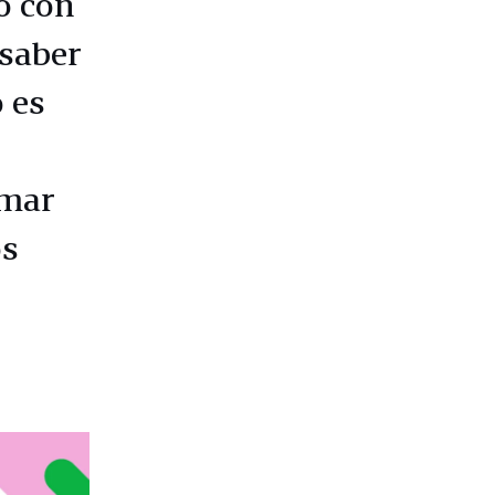
o con
 saber
 es
omar
os