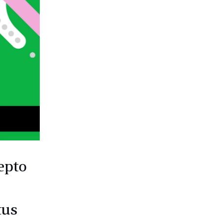
cepto
tus