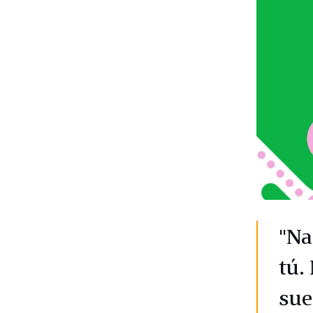
"Na
tú.
sue