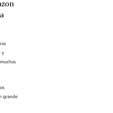
azon
ma
ros
 y
o muchos
los
en grande