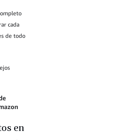
completo
rar cada
es de todo
ejos
de
Amazon
tos en