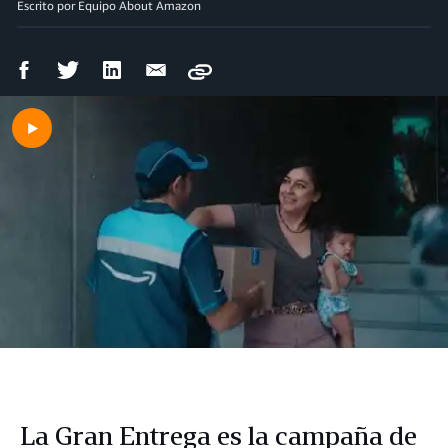
Escrito por Equipo About Amazon
Compartir
Compartir
Compartir
Compartir
Copy
en
en
en
por
Facebook
Twitter
LinkedIn
correo
electrónico
La Gran Entrega es la campaña de