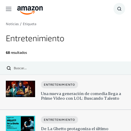
Menú
Mostr
búsq
Noticias
/
Etiqueta
Entretenimiento
68
resultados
Enviar
búsqueda
ENTRETENIMIENTO
Una nueva generación de comedia llega a
Prime Video con LOL: Buscando Talento
ENTRETENIMIENTO
De La Ghetto protagoniza el último