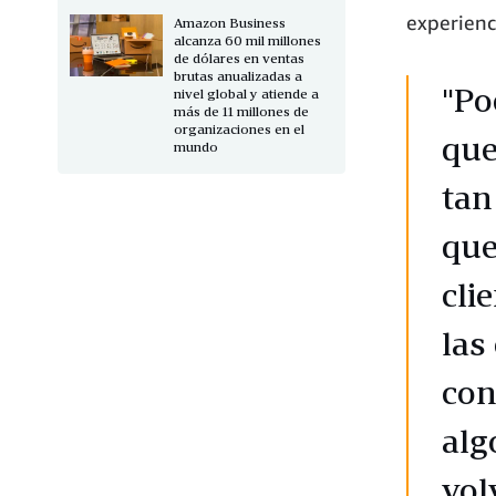
experienc
Amazon Business
alcanza 60 mil millones
de dólares en ventas
brutas anualizadas a
"Po
nivel global y atiende a
más de 11 millones de
organizaciones en el
que
mundo
tan
que
cli
las
con
alg
vol