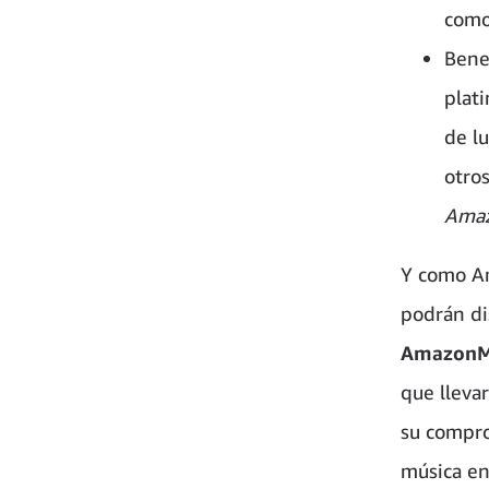
como
Benef
plati
de l
otro
Amaz
Y como Am
podrán di
AmazonMu
que llevar
su compro
música en