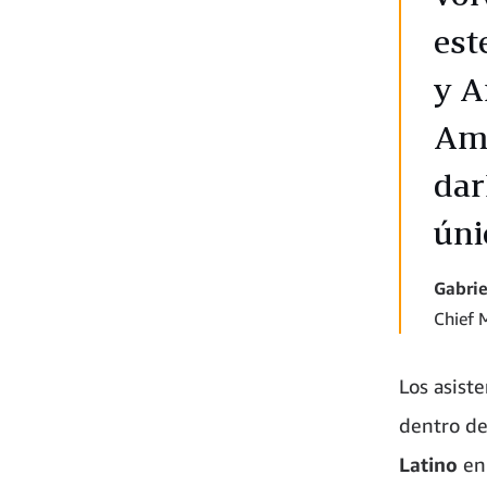
est
y A
Ama
dar
úni
Gabrie
Chief 
Los asist
dentro del
Latino
en