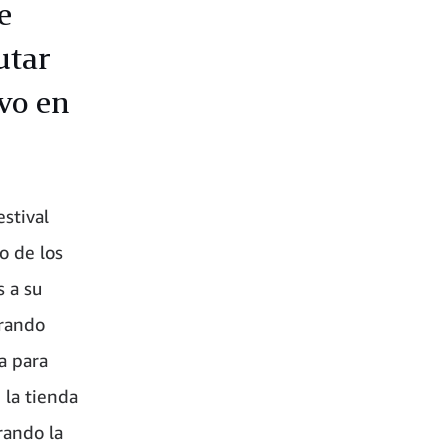
e
utar
vo en
stival
o de los
 a su
arando
a para
 la tienda
rando la