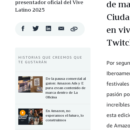
presentador oficial del Vive
de ma
Latino 2025
Ciuda
en vi
Compartir
Compartir
Compartir
Compartir
Copy
en
en
en
por
Facebook
Twitter
LinkedIn
correo
Twitc
electrónico
HISTORIAS QUE CREEMOS QUE
Por segun
TE GUSTARÁN
Iberoamer
De la pausa comercial al
festivale
guion: Amazon Ads y E
pura crean contenido de
marca dentro de La
pasión po
Oficina
increíble
En Amazon, no
esta edic
esperamos el futuro, lo
construimos
de Amazon