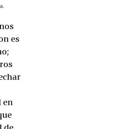
a.
anos
on es
no;
ros
vechar
l en
que
l de