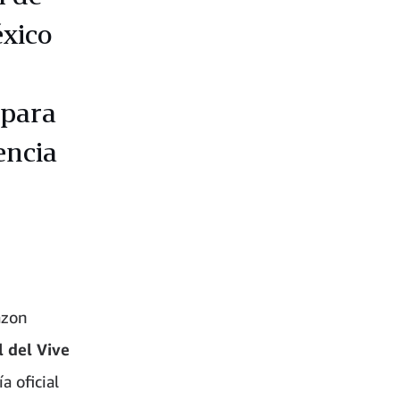
éxico
n
 para
encia
azon
l del Vive
 oficial