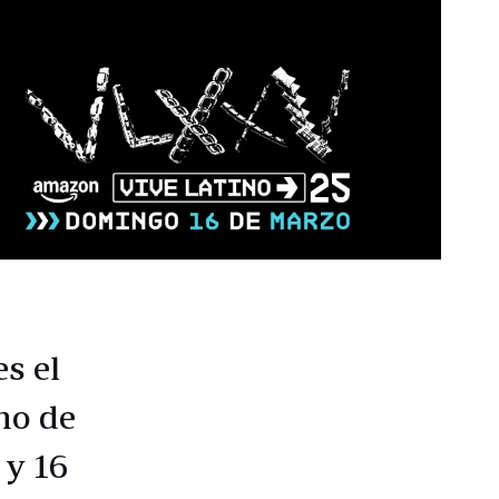
s el
no de
 y 16