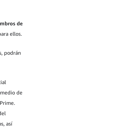
mbros de
ara ellos.
s, podrán
ial
r medio de
 Prime.
del
s, así