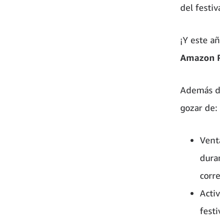
del festiva
¡Y este a
Amazon 
Además de
gozar de:
Venta
dura
corr
Acti
festi