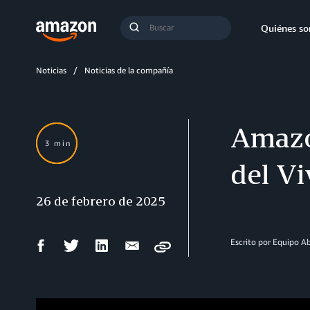
Búsqueda
Quiénes s
Enviar
búsqueda
Noticias
Noticias de la compañía
Amazo
3 min
del Vi
26 de febrero de 2025
Compartir
Compartir
Compartir
Compartir
Escrito por Equipo 
Copy
en
en
en
por
Facebook
Twitter
LinkedIn
correo
electrónico