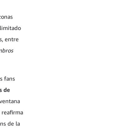
 zonas
 limitado
s, entre
mbros
s fans
s de
 ventana
o reafirma
ns de la